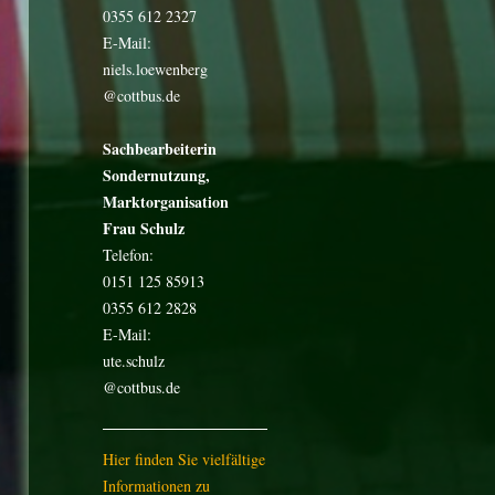
0355 612 2327
E-Mail:
niels.loewenberg
@cottbus.de
Sachbearbeiterin
Sondernutzung,
Marktorganisation
Frau Schulz
Telefon:
0151 125 85913
0355 612 2828
E-Mail:
ute.schulz
@cottbus.de
Hier finden Sie vielfältige
Informationen zu