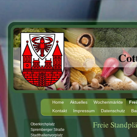
Cot
Home
Aktuelles
Wochenmärkte
Fre
Kontakt
Impressum
Datenschutz
Bar
Freie Standplä
Oberkirchplatz
Spremberger Straße
Stadthallenvorplatz