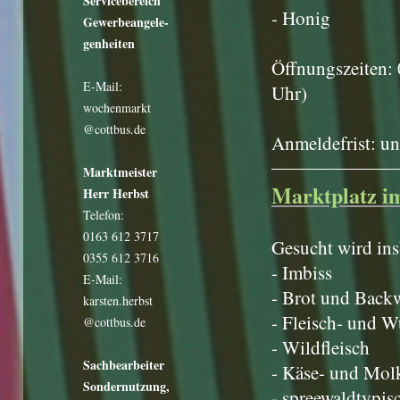
Servicebereich
- Honig
Gewerbeangele-
genheiten
Öffnungszeiten:
E-Mail:
Uhr)
wochenmarkt
@cottbus.de
Anmeldefrist: un
Marktmeister
Marktplatz i
Herr Herbst
Telefon:
0163 612 3717
Gesucht wird in
0355 612 3716
- Imbiss
E-Mail:
- Brot und Back
karsten.herbst
- Fleisch- und 
@cottbus.de
- Wildfleisch
Sachbearbeiter
- Käse- und Mol
Sondernutzung,
- spreewaldtypis