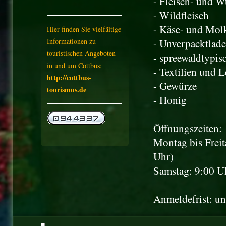
- Fleisch- und W
- Wildfleisch
- Käse- und Mol
Hier finden Sie vielfältige
Informationen zu
- Unverpacktlad
touristischen Angeboten
- spreewaldtypis
in und um Cottbus:
- Textilien und 
http://cottbus-
- Gewürze
tourismus.de
- Honig
Öffnungszeiten:
Montag bis Frei
Uhr)
Samstag: 9:00 U
Anmeldefrist: un