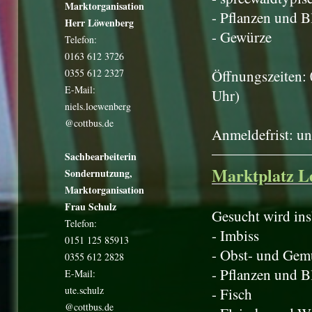
Marktorganisation
- Pflanzen und 
Herr Löwenberg
- Gewürze
Telefon:
0163 612 3726
0355 612 2327
Öffnungszeiten:
E-Mail:
Uhr)
niels.loewenberg
@cottbus.de
Anmeldefrist: un
Sachbearbeiterin
Marktplatz Le
Sondernutzung,
Marktorganisation
Frau Schulz
Gesucht wird in
Telefon:
- Imbiss
0151 125 85913
- Obst- und Gem
0355 612 2828
- Pflanzen und 
E-Mail:
ute.schulz
- Fisch
@cottbus.de