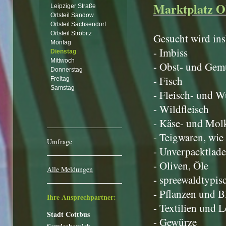
Marktplatz O
Leipziger Straße
Ortsteil Sandow
Ortsteil Sachsendorf
Ortsteil Ströbitz
Gesucht wird in
Montag
- Imbiss
Dienstag
Mittwoch
- Obst- und Gem
Donnerstag
- Fisch
Freitag
Samstag
- Fleisch- und W
- Wildfleisch
- Käse- und Mol
- Teigwaren, wie
Umfrage
- Unverpacktlad
- Oliven, Öle
Alle Meldungen
- spreewaldtypis
- Pflanzen und 
Ihre Ansprechpartner:
- Textilien und 
Stadt Cottbus
- Gewürze