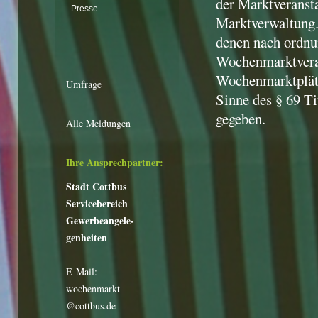
der Marktveransta
Presse
Marktverwaltung. 
denen nach ordnu
Wochenmarktveran
Wochenmarktplätz
Umfrage
Sinne des § 69 T
gegeben.
Alle Meldungen
Ihre Ansprechpartner:
Stadt Cottbus
Servicebereich
Gewerbeangele-
genheiten
E-Mail:
wochenmarkt
@cottbus.de